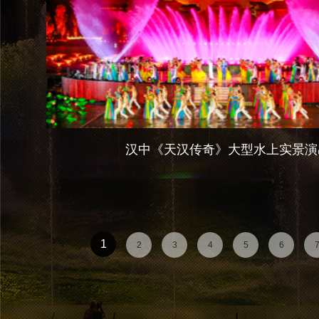
汉中《天汉传奇》大型水上实景演
1
2
3
4
5
6