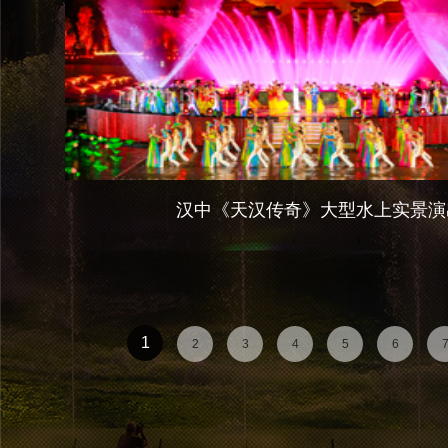
汉中《天汉传奇》大型水上实景演
1
2
3
4
5
6